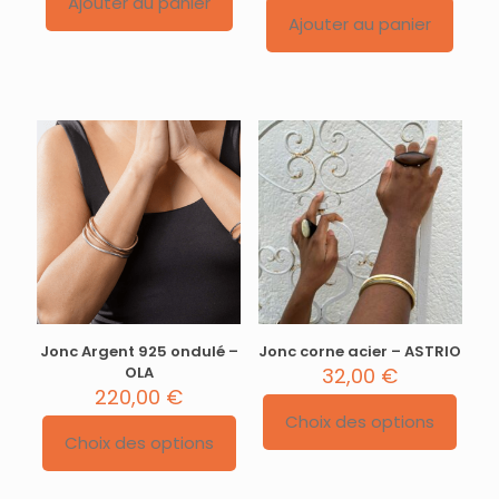
Ajouter au panier
Ajouter au panier
Jonc Argent 925 ondulé –
Jonc corne acier – ASTRIO
OLA
32,00
€
220,00
€
Choix des options
Ce
Choix des options
Ce
produit
produit
a
a
plusieurs