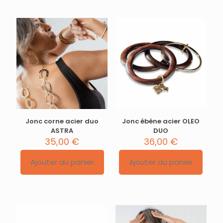
plusieurs
variations.
variations.
Les
Les
options
options
peuvent
peuvent
être
être
choisies
choisies
sur
sur
la
la
page
page
du
du
produit
produit
Jonc corne acier duo
Jonc ébène acier OLEO
ASTRA
DUO
35,00
€
36,00
€
Ajouter au panier
Ajouter au panier