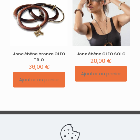
Jonc ébène bronze OLEO
Jonc ébène OLEO SOLO
TRIO
20,00
€
36,00
€
Ajouter au panier
Ajouter au panier
Conditions générales de vente
|
Politique de
confidentialité
|
Contact