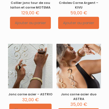
Collier jonc tour de cou
Créoles Corne Argent –
laiton et corne MOTEMA
KIVU
129,00
€
59,00
€
Ajouter au panier
Ajouter au panier
Jonc corne acier – ASTRIO
Jonc corne acier duo
32,00
€
ASTRA
35,00
€