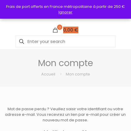
Frais de port offerts en France métropolitaine à partir de 250 €
Frais de port offerts en France métropolitaine à partir de 250 €
Ignorer
Ignorer
0
0,00
€
Mon compte
Accueil
Mon compte
Mot de passe perdu ? Veuillez saisir votre identifiant ou votre
adresse e-mail. Vous recevrez un lien par e-mail pour créer un
nouveau mot de passe.