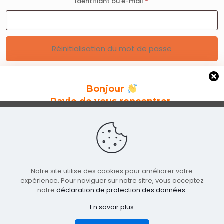
Obligatoire
Identifiant ou e-mail
*
Réinitialisation du mot de passe
Bonjour
Ravie de vous rencontrer.
Inscrivez-vous pour découvrir nos nouvelles
Conditions générales de vente
|
Politique de
collections et notre actualité.
confidentialité
|
Contact
Notre site utilise des cookies pour améliorer votre
© 2019-2026 - ANNIKÊ
expérience. Pour naviguer sur notre sitre, vous acceptez
notre
déclaration de protection des données
.
En savoir plus