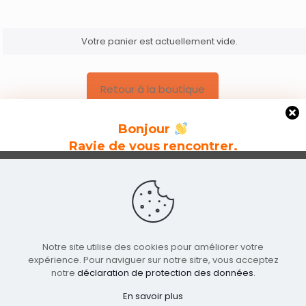
Votre panier est actuellement vide.
Retour à la boutique
Bonjour
Ravie de vous rencontrer.
Inscrivez-vous pour découvrir nos nouvelles
Conditions générales de vente
|
Politique de
collections et notre actualité.
confidentialité
|
Contact
Notre site utilise des cookies pour améliorer votre
© 2019-2026 - ANNIKÊ
expérience. Pour naviguer sur notre sitre, vous acceptez
notre
déclaration de protection des données
.
En savoir plus