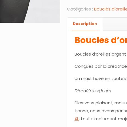
d'oreilles
Catégories :
Boucles d'oreill
-
Argent
Description
925
Boucles d’or
-
OLA
Boucles d’oreilles argen
-
L
Conçues par la créatrice
Un must have en toutes 
Diamètre : 5,5 cm
Elles vous plaisent, mais
tienne, nous avons pensé
XL
, tout simplement maj