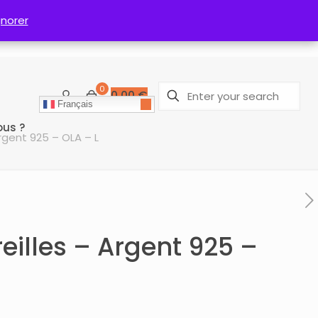
gnorer
gnorer
0
0,00
€
Français
us ?
Argent 925 – OLA – L
eilles – Argent 925 –