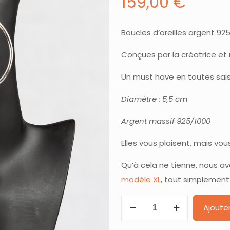
159,00
€
Boucles d’oreilles argent 92
Conçues par la créatrice et 
Un must have en toutes sai
Diamètre : 5,5 cm
Argent massif 925/1000
Elles vous plaisent, mais vou
Qu’à cela ne tienne, nous av
modèle XL
, tout simplement
quantité
Ajoute
de
Boucles