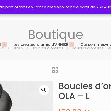
 de port offerts en France métropolitaine à partir de 250 €
 de port offerts en France métropolitaine à partir de 250 €
I
I
Boutique
Ê
Les créateurs amis d’ANNIKÊ
Qui sommes-no
ue
Bijoux
Boucles d'oreilles
Boucles d’oreilles – 
Boucles d’or
OLA – L