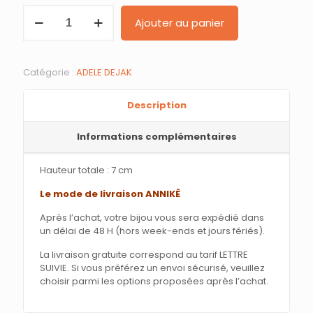
quantité
Ajouter au panier
de
B.
O.
MBADON
Catégorie :
ADELE DEJAK
Colors
Description
Informations complémentaires
Hauteur totale : 7 cm
Le mode de livraison ANNIKÊ
Après l’achat, votre bijou vous sera expédié dans
un délai de 48 H (hors week-ends et jours fériés).
La livraison gratuite correspond au tarif LETTRE
SUIVIE. Si vous préférez un envoi sécurisé, veuillez
choisir parmi les options proposées après l’achat.