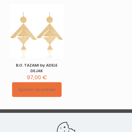
B.O. TAZAMI by ADELE
DEJAK
97,00
€
Ajouter au panier
Conditions générales de vente
|
Politique de
confidentialité
|
Contact