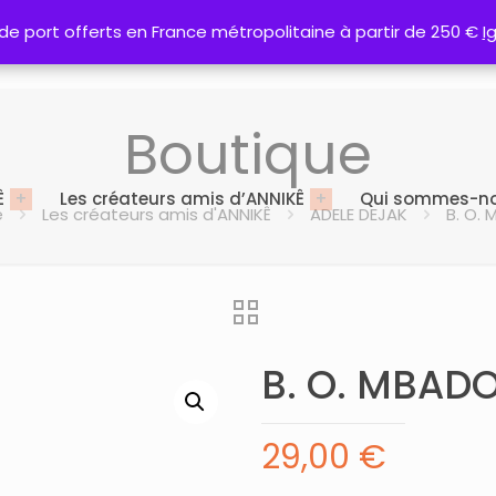
 de port offerts en France métropolitaine à partir de 250 €
 de port offerts en France métropolitaine à partir de 250 €
I
I
Boutique
Ê
Les créateurs amis d’ANNIKÊ
Qui sommes-no
e
Les créateurs amis d'ANNIKÊ
ADELE DEJAK
B. O.
B. O. MBADO
29,00
€