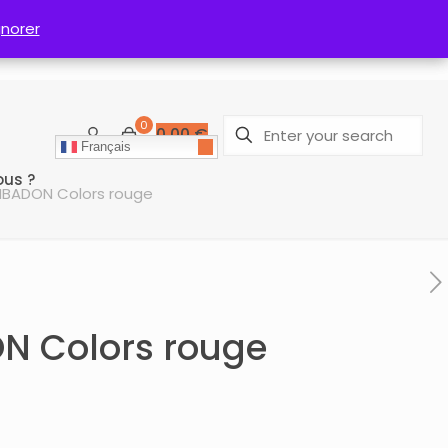
gnorer
gnorer
0
0,00
€
Français
us ?
 MBADON Colors rouge
N Colors rouge